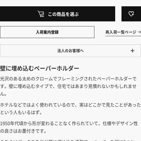
この商品を選ぶ
入荷案内登録
再入荷一覧ページ
法人のお客様へ
ワンプライス販売
壁に埋め込むペーパーホルダー
法人・個人様いずれも全て一律の価格で販売しております。法人/個人
光沢のある太めのクロームでフレーミングされたペーパーホルダーで
事業主様には「請求書払い」も対応しています。
す。壁に埋め込むタイプで、住宅ではあまり見慣れないかもしれませ
「請求書払い」の詳細はこちら
ん。
カートでのお見積り機能
ホテルなどではよく使われているので、実はどこかで見たことがあった
「この商品を選ぶ」からご希望の商品をカートに入れていただき、お届
という人もいるはず。
け先種別・都道府県を選択すると、送料を含んだ合計金額を確認する
1950年代頃から形が変わることなく作られていて、仕様やデザイン性
ことができます。お見積り書の出力も可能です。
の良さはお墨付きです。
見積もりガイドはこちら