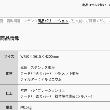
商品コラムを読む
面・資料
関連コンテンツ
商品バリエーション
ご注文前にご確認ください
商品情報
サイズ
W750×D615×H200mm
本体：ステンレス鋼板
素材
フード（下面カバー）：亜鉛メッキ鋼板
フィルター：アルミニウム
本体：バイブレーション仕上
仕上
フード（下面カバー）：粉体焼付塗装（シルバー）
重量
約15kg