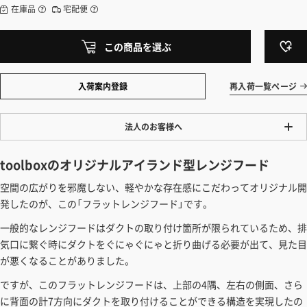
在庫品
宅配便
この商品を選ぶ
入荷案内登録
再入荷一覧ページ
法人のお客様へ
ワンプライス販売
toolboxのオリジナルアイランド型レンジフード
法人・個人様いずれも全て一律の価格で販売しております。法人/個人
空間の広がりを邪魔しない、軽やかな存在感にこだわってオリジナル開
事業主様には「請求書払い」も対応しています。
発したのが、この「フラットレンジフード」です。
「請求書払い」の詳細はこちら
一般的なレンジフードはダクトの取り付け箇所が限られているため、排
カートでのお見積り機能
気口に繋ぐ時にダクトをぐにゃぐにゃと折り曲げる必要が出て、見た目
「この商品を選ぶ」からご希望の商品をカートに入れていただき、お届
が悪くなることがありました。
け先種別・都道府県を選択すると、送料を含んだ合計金額を確認する
ですが、このフラットレンジフードは、上部の4隅、左右の側面、さら
ことができます。お見積り書の出力も可能です。
に背面の計7方向にダクトを取り付けることができる構造を実現したの