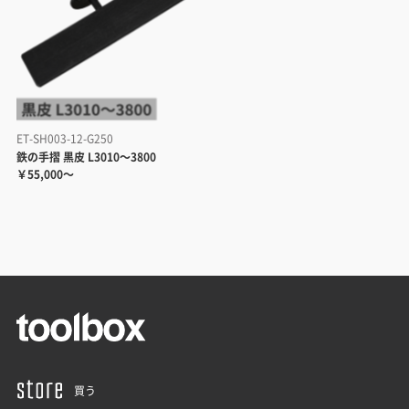
ET-SH003-12-G250
鉄の手摺 黒皮 L3010～3800
￥55,000～
買う