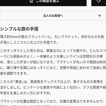
この商品を選ぶ
法人のお客様へ
ワンプライス販売
シンプルな鉄の手摺
法人・個人様いずれも全て一律の価格で販売しております。法人/個人
薄さ約9mmの鉄のフラットバーに、丸いブラケット。余計なものを削
事業主様には「請求書払い」も対応しています。
ぎ落としミニマルに仕上げた手摺です。
「請求書払い」の詳細はこちら
このすっきりとした見た目は、鉄製なのにとっても軽やか。どんなスペ
カートでのお見積り機能
ースにも馴染みがよく、一本線のような美しいラインは空間を引き締
「この商品を選ぶ」からご希望の商品をカートに入れていただき、お届
め、凛とした佇まいが絵になります。ブラケットが丸いので階段は斜め
け先種別・都道府県を選択すると、送料を含んだ合計金額を確認する
に、踊り場や玄関にはまっすぐになど、空間や用途にあわせて自由に角
ことができます。お見積り書の出力も可能です。
度を調節できます。
見積もりガイドはこちら
こちらの「黒皮」は、黒皮鉄をワックスで仕上げ、鉄そのものの表情を
活かしました。ビンテージな家具や内装によく似合い、ラフな質感や経
年変化を楽しみたい方におすすめ。
ブラケットの位置は固定となっており、位置の変更はできませんので、