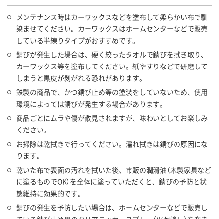
メンテナンス時はカーワックスなどを塗布して柔らかい布で馴
染ませてください。カーワックスはホームセンターなどで販売
している半練りタイプがおすすめです。
錆びが発生した場合は、硬く絞ったタオルで錆びを拭き取り、
カーワックス等を塗布してください。紙やすりなどで研磨して
しまうと黒皮が剥がれる恐れがあります。
鉄製の商品で、かつ錆び止め等の塗装をしていないため、使用
環境によっては錆びが発生する場合があります。
商品ごとにムラや傷が散見されますが、味わいとしてお楽しみ
ください。
お掃除は乾拭きで行ってください。濡れ拭きは錆びの原因にな
ります。
乾いた布で表面の汚れを拭いた後、市販の潤滑油（木製家具など
に塗るものでOK）を全体に塗っていただくと、錆びの予防と状
態維持に効果的です。
錆びの発生を予防したい場合は、ホームセンターなどで販売し