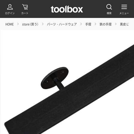
HOME
store（買う）
パーツ・ハードウェア
手摺
鉄の手摺
黒皮 L301