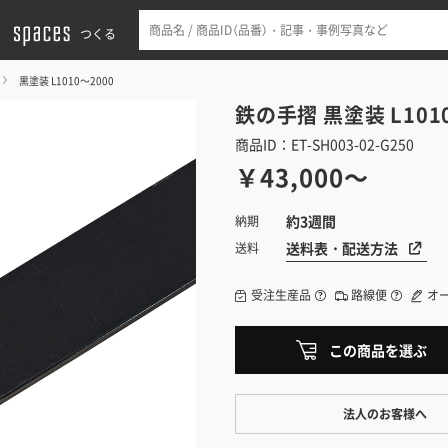
つくる
黒塗装 L1010～2000
鉄の手摺
黒塗装 L101
商品ID：ET-SH003-02-G250
￥43,000～
約3週間
納期
送料表・配送方法
送料
受注生産品
路線便
オ
この商品を選ぶ
法人のお客様へ