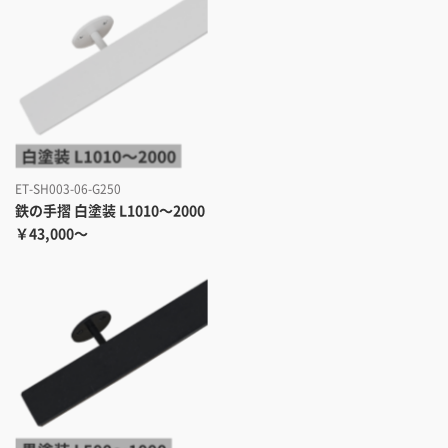
ET-SH003-06-G250
鉄の手摺 白塗装 L1010～2000
￥43,000～