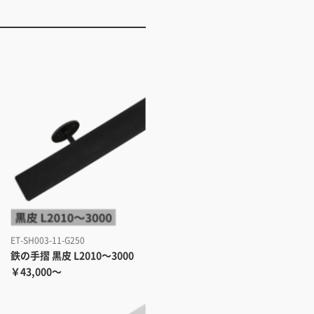
ET-SH003-11-G250
鉄の手摺 黒皮 L2010～3000
￥43,000～