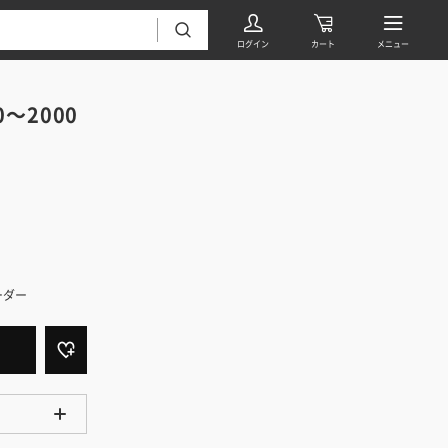
0～2000
フローリング・床材 すべて
ーダー
無垢フローリング
タイル すべて
挽板複合フローリング
モザイクタイル
パーケット・ヘリンボーン
内装壁材 すべて
四角形タイル
遮音・直貼りフローリング
ウッドパネル・板壁材
装飾タイル
DIYフローリング