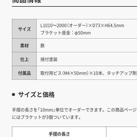
L1010〜2000（オーダー）×D73×H64.5mm
サイズ
ブラケット座金：φ50mm
素材
鉄
仕上
焼付塗装
付属品
取付用ビス（M4×50mm）×10本、タッチアップ剤
サイズと価格
手摺の長さを「10mm」単位でオーダーできます。この商品ペー
にはブラケットが3個ついています。
手摺の長さ