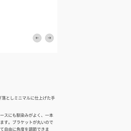
ワンプライス販売
法人・個人様いずれも全て一律の
ております。法人/個人事業主様
い」も対応しています。
「請求書払い」
カートでのお見積り機能
「この商品を選ぶ」からご希望の
一本線のような美しいライン
入れていただき、お届け先種別・
択すると、送料を含んだ合計金額
とができます。お見積り書の出力
見積もりガ
ぎ落としミニマルに仕上げた手
ースにも馴染みがよく、一本
ます。ブラケットが丸いので
て自由に角度を調節できま