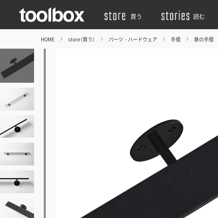
買う
読む
HOME
store（買う）
パーツ・ハードウェア
手摺
鉄の手摺