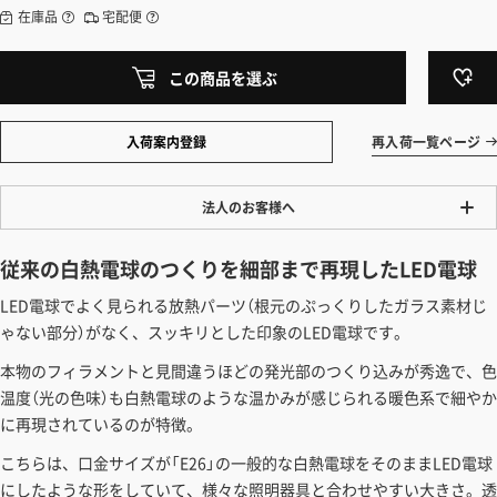
在庫品
宅配便
この商品を選ぶ
入荷案内登録
再入荷一覧ページ
法人のお客様へ
ワンプライス販売
従来の白熱電球のつくりを細部まで再現したLED電球
法人・個人様いずれも全て一律の価格で販売しております。法人/個人
LED電球でよく見られる放熱パーツ（根元のぷっくりしたガラス素材じ
事業主様には「請求書払い」も対応しています。
ゃない部分）がなく、スッキリとした印象のLED電球です。
「請求書払い」の詳細はこちら
本物のフィラメントと見間違うほどの発光部のつくり込みが秀逸で、色
カートでのお見積り機能
温度（光の色味）も白熱電球のような温かみが感じられる暖色系で細やか
「この商品を選ぶ」からご希望の商品をカートに入れていただき、お届
に再現されているのが特徴。
け先種別・都道府県を選択すると、送料を含んだ合計金額を確認する
こちらは、口金サイズが「E26」の一般的な白熱電球をそのままLED電球
ことができます。お見積り書の出力も可能です。
にしたような形をしていて、様々な照明器具と合わせやすい大きさ。透