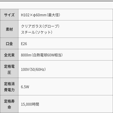
サイズ
H102×φ60mm（最大径）
クリアガラス（グローブ）
素材
スチール（ソケット）
口金
E26
全光束
800lm（白熱電球60W相当）
定格電
100V（50/60Hz）
圧
定格消
6.5W
費電力
定格寿
15,000時間
命