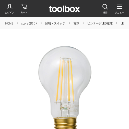
HOME
store（買う）
照明・スイッチ
電球
ビンテージLED電球
LED一