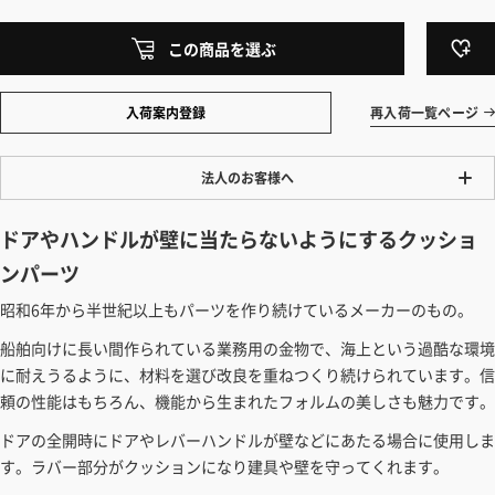
この商品を選ぶ
入荷案内登録
再入荷一覧ページ
法人のお客様へ
ワンプライス販売
ドアやハンドルが壁に当たらないようにするクッショ
法人・個人様いずれも全て一律の価格で販売しております。法人/個人
ンパーツ
事業主様には「請求書払い」も対応しています。
昭和6年から半世紀以上もパーツを作り続けているメーカーのもの。
「請求書払い」の詳細はこちら
船舶向けに長い間作られている業務用の金物で、海上という過酷な環境
カートでのお見積り機能
に耐えうるように、材料を選び改良を重ねつくり続けられています。信
「この商品を選ぶ」からご希望の商品をカートに入れていただき、お届
頼の性能はもちろん、機能から生まれたフォルムの美しさも魅力です。
け先種別・都道府県を選択すると、送料を含んだ合計金額を確認する
ドアの全開時にドアやレバーハンドルが壁などにあたる場合に使用しま
ことができます。お見積り書の出力も可能です。
す。ラバー部分がクッションになり建具や壁を守ってくれます。
見積もりガイドはこちら