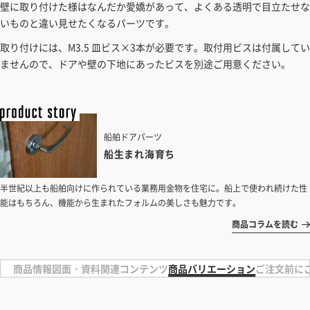
壁に取り付けた様はなんだか愛嬌があって、よくある透明で目立たせな
いものと違い見せたくなるパーツです。
取り付けには、M3.5 皿ビス×3本が必要です。取付用ビスは付属してい
ませんので、ドアや壁の下地にあったビスを別途ご用意ください。
船舶ドアパーツ
船生まれ海育ち
半世紀以上も船舶向けに作られている業務用金物を住宅に。船上で使われ続けた性
能はもちろん、機能から生まれたフォルムの美しさも魅力です。
商品コラムを読む
商品情報
図面・資料
関連コンテンツ
商品バリエーション
ご注文前に