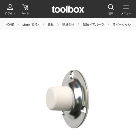
HOME
store（買う）
建具
建具金物
船舶ドアパーツ
ラバークッショ