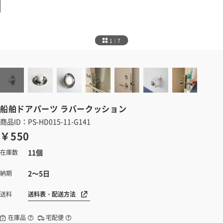
1｜7
船舶ドアパーツ
ラバークッション
商品ID：PS-HD015-11-G141
￥550
11個
在庫数
2～5日
納期
送料表・配送方法
送料
在庫品
宅配便