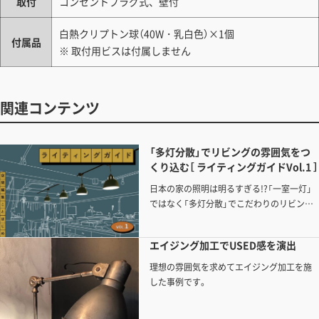
取付
コンセントプラグ式、壁付
白熱クリプトン球（40W・乳白色）×1個
付属品
※ 取付用ビスは付属しません
関連コンテンツ
「多灯分散」でリビングの雰囲気をつ
くり込む［ ライティングガイドVol.1 ］
日本の家の照明は明るすぎる!?「一室一灯」
ではなく「多灯分散」でこだわりのリビング
空間に「雰囲気」をつくりだそう。
エイジング加工でUSED感を演出
理想の雰囲気を求めてエイジング加工を施
した事例です。