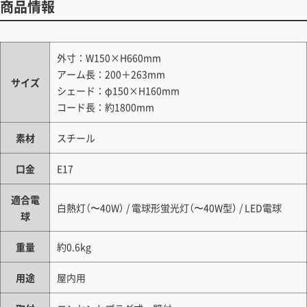
商品情報
外寸：W150×H660mm
アーム長：200＋263mm
サイズ
シェード：φ150×H160mm
コード長：約1800mm
素材
スチール
口金
E17
適合電
白熱灯（〜40W） / 電球形蛍光灯（〜40W型） / LED電球
球
重量
約0.6kg
用途
屋内用