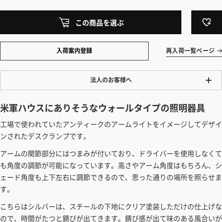
この商品を選ぶ
入荷案内登録
再入荷一覧ページ
法人のお客様へ
ワンプライス販売
米軍ハウスにありそうなウォールタイプの照明器具
法人・個人様いずれも全て一律の価格で販売しております。法人/個人
工場で使われていたアンティークのアームライトをイメージしてデザイ
事業主様には「請求書払い」も対応しています。
ンされたデスクランプです。
「請求書払い」の詳細はこちら
アームの関節部分にはつまみが付いており、ドライバーを使用しなくて
カートでのお見積り機能
も角度の調節が可能になっています。高さやアーム角度はもちろん、シ
「この商品を選ぶ」からご希望の商品をカートに入れていただき、お届
ェード角度も上下左右に調節できるので、思った通りの場所を照らせま
け先種別・都道府県を選択すると、送料を含んだ合計金額を確認する
す。
ことができます。お見積り書の出力も可能です。
こちらはシルバーは、スチールの下地にクリア塗装しただけの仕上げな
見積もりガイドはこちら
ので、時間がたつと錆びが出てきます。錆び感が出て味のある風合いが