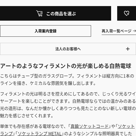
この商品を選ぶ
入荷案内登録
再入荷一覧ページ
法人のお客様へ
ワンプライス販売
アートのようなフィラメントの光が楽しめる白熱電球
法人・個人様いずれも全て一律の価格で販売しております。法人/個人
こちらはチューブ型のガラスグローブ。
フィラメントは縦方向に1本の
事業主様には「請求書払い」も対応しています。
ラインを描き、ケミカルな雰囲気を醸し出します。
「請求書払い」の詳細はこちら
フィラメントの光は明るさを控えめにしてあるので、じっくり光るワイ
カートでのお見積り機能
ヤーアートを楽しむことができます。白熱電球ならではの温かみのある
「この商品を選ぶ」からご希望の商品をカートに入れていただき、お届
光の造形は、なんだか懐かしくありつつも見たことのない新しい電球の
け先種別・都道府県を選択すると、送料を含んだ合計金額を確認する
魅力を感じさせてくれます。
ことができます。お見積り書の出力も可能です。
単体でも存在感がある電球なので、「
真鍮ソケットコード
」や「
ソケット
見積もりガイドはこちら
ランプ
」「
ソケットランプ METAL
」のようなシンプルな照明器具でした