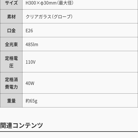
サイズ
H300×φ30mm（最大径）
素材
クリアガラス（グローブ）
口金
E26
全光束
485lm
定格電
110V
圧
定格消
40W
費電力
重量
約65g
関連コンテンツ