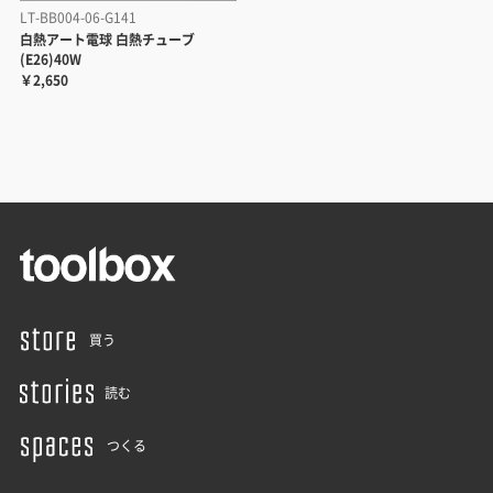
LT-BB004-06-G141
白熱アート電球 白熱チューブ
(E26)40W
￥2,650
買う
読む
つくる