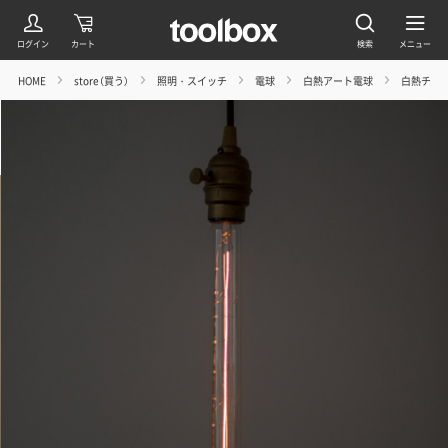
HOME
store（買う）
照明・スイッチ
電球
白熱アート電球
白熱チューブ