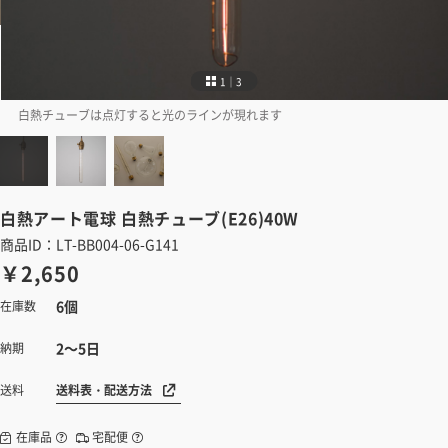
1｜3
白熱チューブは点灯すると光のラインが現れます
白熱アート電球
白熱チューブ(E26)40W
商品ID：LT-BB004-06-G141
￥2,650
6個
在庫数
2～5日
納期
送料表・配送方法
送料
在庫品
宅配便