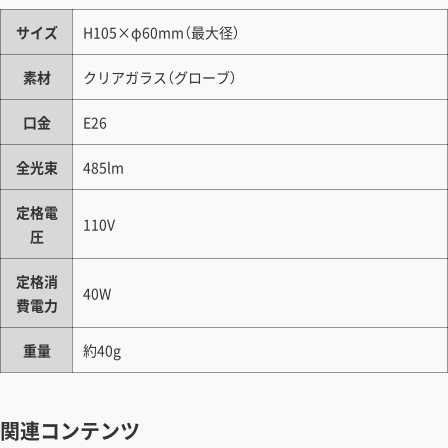
サイズ
H105×φ60mm（最大径）
素材
クリアガラス（グローブ）
口金
E26
全光束
485lm
定格電
110V
圧
定格消
40W
費電力
重量
約40g
関連コンテンツ