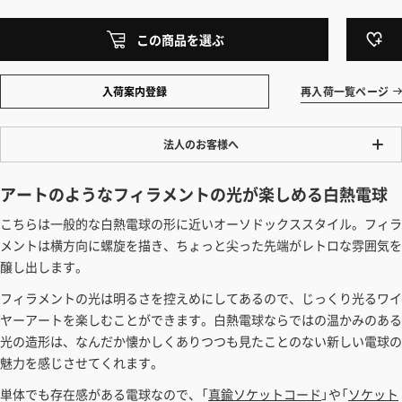
この商品を選ぶ
入荷案内登録
再入荷一覧ページ
法人のお客様へ
ワンプライス販売
アートのようなフィラメントの光が楽しめる白熱電球
法人・個人様いずれも全て一律の価格で販売しております。法人/個人
こちらは一般的な白熱電球の形に近いオーソドックススタイル。フィラ
事業主様には「請求書払い」も対応しています。
メントは横方向に螺旋を描き、ちょっと尖った先端がレトロな雰囲気を
「請求書払い」の詳細はこちら
醸し出します。
カートでのお見積り機能
フィラメントの光は明るさを控えめにしてあるので、じっくり光るワイ
「この商品を選ぶ」からご希望の商品をカートに入れていただき、お届
ヤーアートを楽しむことができます。白熱電球ならではの温かみのある
け先種別・都道府県を選択すると、送料を含んだ合計金額を確認する
光の造形は、なんだか懐かしくありつつも見たことのない新しい電球の
ことができます。お見積り書の出力も可能です。
魅力を感じさせてくれます。
見積もりガイドはこちら
単体でも存在感がある電球なので、「
真鍮ソケットコード
」や「
ソケット