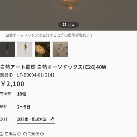
1｜4
白熱オーソドックスは点灯すると光の螺旋が現れます
白熱アート電球
白熱オーソドックス(E26)40W
商品ID：LT-BB004-01-G141
￥2,100
10個
在庫数
2～5日
納期
送料表・配送方法
送料
在庫品
宅配便