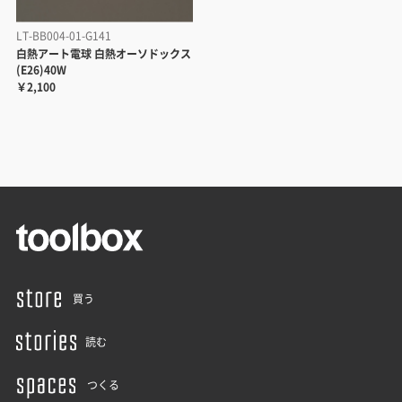
LT-BB004-01-G141
白熱アート電球 白熱オーソドックス
(E26)40W
￥2,100
買う
読む
つくる