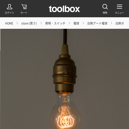
HOME
store（買う）
照明・スイッチ
電球
白熱アート電球
白熱オーソ