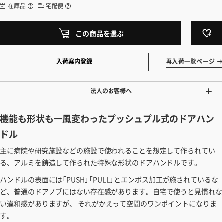
在庫品
宅配便
この商品を選ぶ
入荷案内登録
再入荷一覧ページ
法人のお客様へ
ワンプライス販売
機能も形状も一風変わったプッシュプル式のドアハン
法人・個人様いずれも全て一律の価格で販売しております。法人/個人
ドル
事業主様には「請求書払い」も対応しています。
主に病院や研究施設などの施設で使われることを想定して作られてい
「請求書払い」の詳細はこちら
る、アルミを鋳造して作られた特殊な形状のドアハンドルです。
カートでのお見積り機能
ハンドルの表面には「PUSH」「PULL」とエンボス加工が施されているな
「この商品を選ぶ」からご希望の商品をカートに入れていただき、お届
ど、普通のドアノブにはない存在感があります。自宅で使うと見慣れな
け先種別・都道府県を選択すると、送料を含んだ合計金額を確認する
い違和感がありますが、 それがかえって空間のワンポイントになりま
ことができます。お見積り書の出力も可能です。
す。