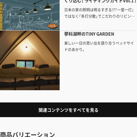
くり込む［ ライティングガイドVol.1 ］
日本の家の照明は明るすぎる!?「一室一灯」
ではなく「多灯分散」でこだわりのリビング
空間に「雰囲気」をつくりだそう。
蓼科湖畔のTINY GARDEN
楽しい一日の思い出を語り合うベッドサイ
ドのあかり。
関連コンテンツをすべてを見る
商品バリエーション