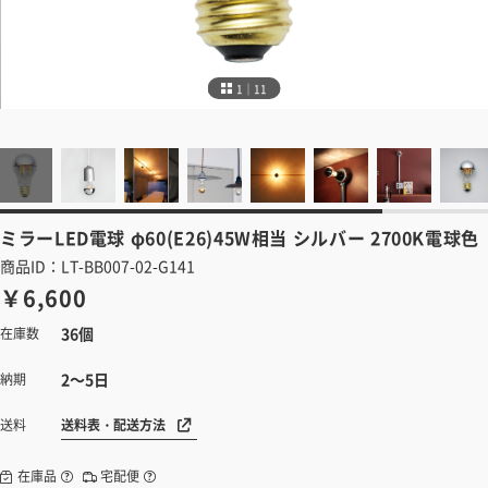
1｜11
ミラーLED電球
φ60(E26)45W相当 シルバー 2700K電球色
商品ID：LT-BB007-02-G141
￥6,600
36個
在庫数
2～5日
納期
送料表・配送方法
送料
在庫品
宅配便