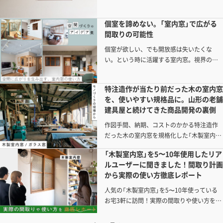
個室を諦めない。「室内窓」で広がる
間取りの可能性
個室が欲しい、でも開放感は失いたくな
い。という時に活躍する室内窓。視界の抜
けや光、風、気配を通すことで、仕切られ
た空間をつなぎ、間取りの可能性を広げま
特注造作が当たり前だった木の室内窓
す。
を、使いやすい規格品に。山形の老舗
建具屋と続けてきた商品開発の裏側
作図手間、納期、コストのかかる特注造作
だった木の室内窓を規格化した「木製室内
窓」。製作パートナーは山形の老舗建具屋で
「木製室内窓」を5〜10年使用したリア
す。設計士の父と、異業種で経営を学んだ
ルユーザーに聞きました！間取り計画
息子。職人不足の時代に木製建具を届け続
から実際の使い方徹底レポート
けるための工夫と、そこからつながる「木製
ガラス窓」の開発背景を聞いてきました。
人気の「木製室内窓」を5〜10年使っている
お宅3軒に訪問！実際の間取りや使い方を調
査しました！