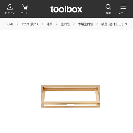
HOME
store（買う）
建具
室内窓
木製室内窓
横長1連 押し出しタイ