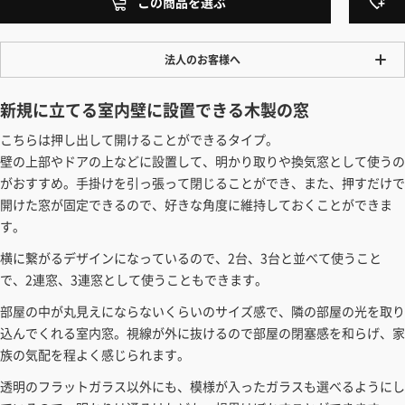
この商品を選ぶ
法人のお客様へ
ワンプライス販売
新規に立てる室内壁に設置できる木製の窓
法人・個人様いずれも全て一律の価格で販売しております。法人/個人
こちらは押し出して開けることができるタイプ。
事業主様には「請求書払い」も対応しています。
壁の上部やドアの上などに設置して、明かり取りや換気窓として使うの
「請求書払い」の詳細はこちら
がおすすめ。手掛けを引っ張って閉じることができ、また、押すだけで
開けた窓が固定できるので、好きな角度に維持しておくことができま
カートでのお見積り機能
す。
「この商品を選ぶ」からご希望の商品をカートに入れていただき、お届
け先種別・都道府県を選択すると、送料を含んだ合計金額を確認する
横に繋がるデザインになっているので、2台、3台と並べて使うこと
ことができます。お見積り書の出力も可能です。
で、2連窓、3連窓として使うこともできます。
見積もりガイドはこちら
部屋の中が丸見えにならないくらいのサイズ感で、隣の部屋の光を取り
込んでくれる室内窓。視線が外に抜けるので部屋の閉塞感を和らげ、家
族の気配を程よく感じられます。
透明のフラットガラス以外にも、模様が入ったガラスも選べるようにし