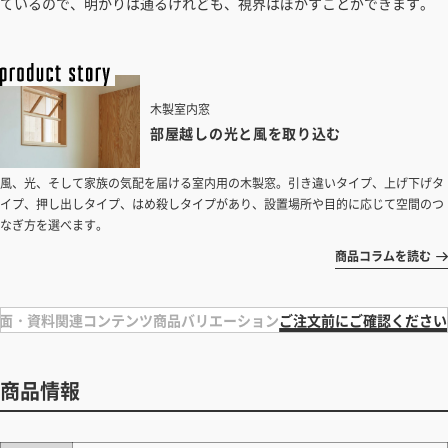
ているので、明かりは通るけれども、視界はぼかすことができます。
木製室内窓
部屋越しの光と風を取り込む
風、光、そして家族の気配を届ける室内用の木製窓。引き違いタイプ、上げ下げタ
イプ、押し出しタイプ、はめ殺しタイプがあり、設置場所や目的に応じて空間のつ
なぎ方を選べます。
商品コラムを読む
面・資料
関連コンテンツ
商品バリエーション
ご注文前にご確認ください
商品情報