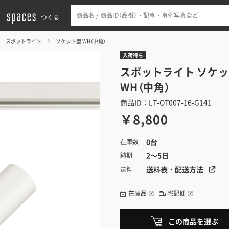
つくる
スポットライト
ソケット型 WH（中角）
入荷待ち
スポットライト
ソケッ
WH（中角）
商品ID：LT-OT007-16-G141
￥8,800
0台
在庫数
2～5日
納期
送料表・配送方法
送料
在庫品
宅配便
この商品を選ぶ