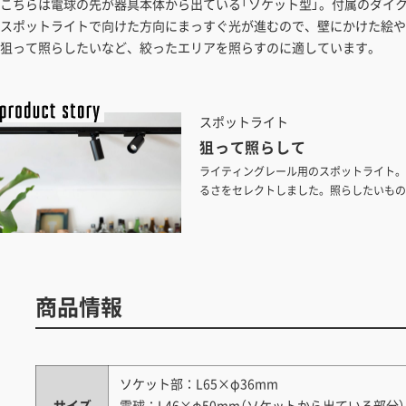
こちらは電球の先が器具本体から出ている「ソケット型」。付属のダイク
スポットライトで向けた方向にまっすぐ光が進むので、壁にかけた絵や
狙って照らしたいなど、絞ったエリアを照らすのに適しています。
スポットライト
狙って照らして
ライティングレール用のスポットライト。
るさをセレクトしました。照らしたいもの
ください。
商品情報
ソケット部：L65×φ36mm
サイズ
電球：L46×φ50mm（ソケットから出ている部分）