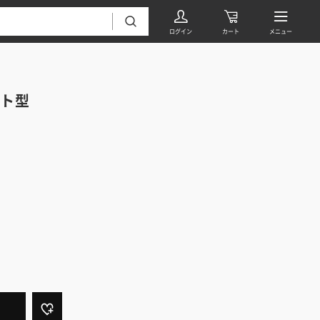
ト型
フローリング・床材 すべて
無垢フローリング
タイル すべて
挽板複合フローリング
モザイクタイル
パーケット・ヘリンボーン
内装壁材 すべて
四角形タイル
遮音・直貼りフローリング
ウッドパネル・板壁材
装飾タイル
DIYフローリング