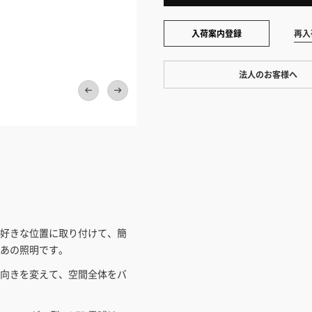
入荷案内登録
再入
法人のお客様へ
ワンプライス販売
法人・個人様いずれも全て一律の
ております。法人/個人事業主様
ハロゲンランプ50W相当の明るさ（LED電球
い」も対応しています。
「請求書払い」
カートでのお見積り機能
「この商品を選ぶ」からご希望の
お好きな位置に取り付けて、簡
入れていただき、お届け先種別・
あの照明です。
択すると、送料を含んだ合計金額
向きを変えて、空間全体をバ
とができます。お見積り書の出力
見積もりガ