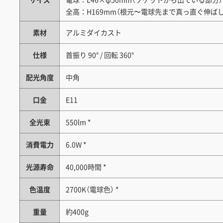
全高：H169mm（根元〜電球先まで真っ直ぐ伸ば
素材
アルミダイカスト
仕様
首振り 90° / 回転 360°
配光角度
中角
口金
E11
全光束
550lm *
消費電力
6.0W *
光源寿命
40,000時間 *
色温度
2700K（電球色） *
重量
約400g