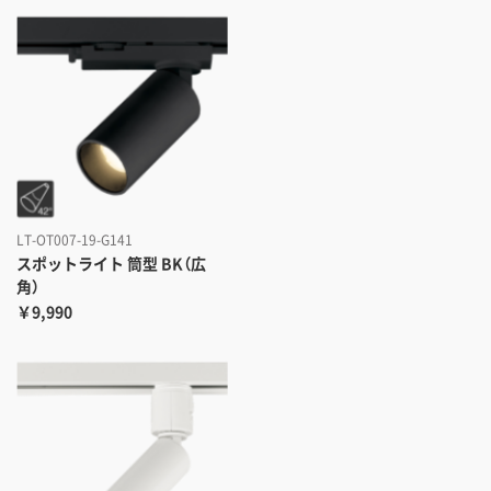
LT-OT007-19-G141
スポットライト 筒型 BK（広
角）
￥9,990