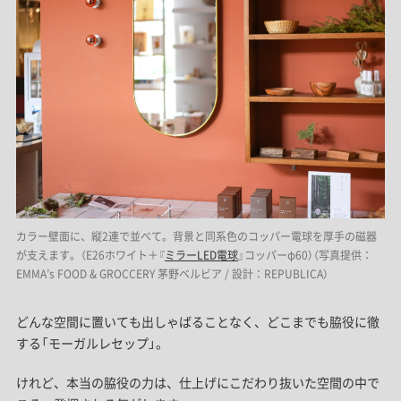
カラー壁面に、縦2連で並べて。背景と同系色のコッパー電球を厚手の磁器
が支えます。（E26ホワイト＋『
ミラーLED電球
』コッパーφ60）（写真提供：
EMMA’s FOOD & GROCCERY 茅野ベルビア / 設計：REPUBLICA）
どんな空間に置いても出しゃばることなく、どこまでも脇役に徹
する「モーガルレセップ」。
けれど、本当の脇役の力は、仕上げにこだわり抜いた空間の中で