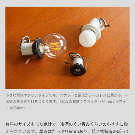
小さな電球やクリアタイプでも。ソケットと電球がシームレスに繋がる、一
体感のある見た目をつくります。（写真の電球：ブラック φ70mm / ホワイ
ト φ35mm）
台座のサイズもまた絶妙で、冷酒のぐい呑みくらいの小ささに抑
えられています。厚みはたっぷり6mmあり、焼き物特有のぽって