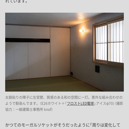
れています。
太鼓貼りの障子に左官壁、質感のある和の空間に一灯。意外な組み合わせの
ようで馴染んでます。（E26ホワイト＋「
フロストLED電球
」アイスφ70）（撮影
協力：一級建築士事務所 knof）
かつてのモーガルソケットがそうだったように「周りは変化して