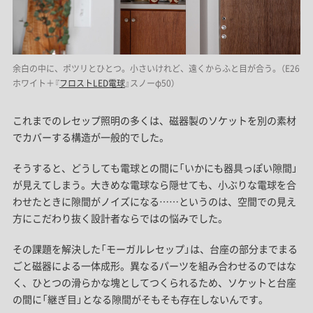
余白の中に、ポツリとひとつ。小さいけれど、遠くからふと目が合う。（E26
ホワイト＋『
フロストLED電球
』スノーφ50）
これまでのレセップ照明の多くは、磁器製のソケットを別の素材
でカバーする構造が一般的でした。
そうすると、どうしても電球との間に「いかにも器具っぽい隙間」
が見えてしまう。大きめな電球なら隠せても、小ぶりな電球を合
わせたときに隙間がノイズになる……というのは、空間での見え
方にこだわり抜く設計者ならではの悩みでした。
その課題を解決した「モーガルレセップ」は、台座の部分までまる
ごと磁器による一体成形。異なるパーツを組み合わせるのではな
く、ひとつの滑らかな塊としてつくられるため、ソケットと台座
の間に「継ぎ目」となる隙間がそもそも存在しないんです。