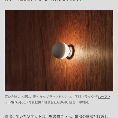
深い色味の木壁に、艶やかなブラックをひとつ。（E17ブラック+「
ハーフマ
ット電球
」φ50）（写真提供：株式会社AIDAHO 撮影：中村晃）
露出していたソケットは、壁の向こうへ。磁器の質感だけ残し