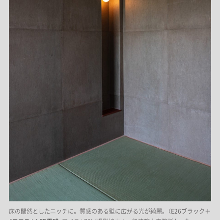
床の間然としたニッチに。質感のある壁に広がる光が綺麗。（E26ブラック＋