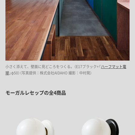
小さく添えて、壁面に見どころをつくる。（E17ブラック+「
ハーフマット電
球
」φ50）（写真提供：株式会社AIDAHO 撮影：中村晃）
モーガルレセップの全4商品