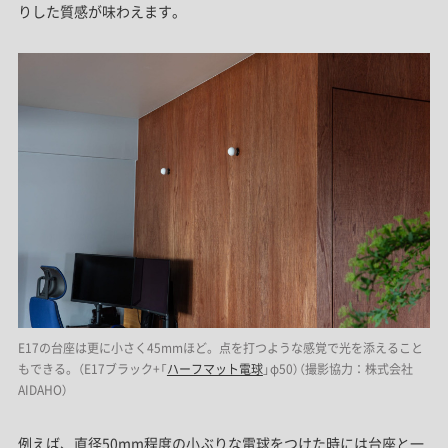
りした質感が味わえます。
E17の台座は更に小さく45mmほど。点を打つような感覚で光を添えること
もできる。（E17ブラック+「
ハーフマット電球
」φ50）（撮影協力：株式会社
AIDAHO）
例えば、直径50mm程度の小ぶりな電球をつけた時には台座と一