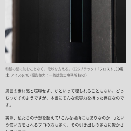
和紙の壁に沈むことなく、電球を支える。（E26ブラック＋「
フロストLED電
球
」アイスφ70）（撮影協力：一級建築士事務所 knof）
周囲の素材感と喧嘩せず、かといって埋もれることもない。どっ
ちつかずのようですが、本当にそんな包容力を持った存在なので
す。
実際、私たちの予想を超えて「こんな場所にもありなのか！」とい
う使い方をされるプロの方も多く、その引き出しの多さに驚かさ