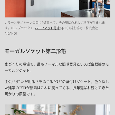
カラーとモノトーンの間に2灯並べて。その場に心地よい秩序が生まれま
す。（E17ブラック＋『
ハーフマット電球
』φ50）（撮影協力：株式会社
AIDAHO）
モーガルソケット第二形態
家づくりの現場で、最もノーマルな照明器具といえば磁器製のモ
ーガルソケット。
主張せず“ただ明るさを添えるだけ”の壁付けソケット。色々探し
た建築のプロが結局はこれに戻ってくる、長年選ばれ続けてきた
明かりの原型です。