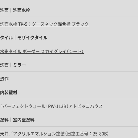
洗面｜洗面水栓
洗面水栓 TK-5：グースネック混合栓 ブラック
タイル｜モザイクタイル
水彩タイル ボーダー スカイグレイ（シート）
洗面｜ミラー
造作
内装壁材
「パーフェクトウォール」PW-113B（アトピッコハウス
塗料｜室内壁塗料
天井／アクリルエマルション塗装（日塗工番号：25-80B）