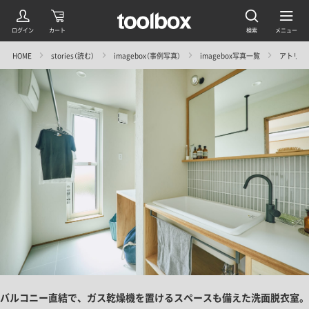
HOME
stories（読む）
imagebox（事例写真）
imagebox写真一覧
アトリエ
バルコニー直結で、ガス乾燥機を置けるスペースも備えた洗面脱衣室。