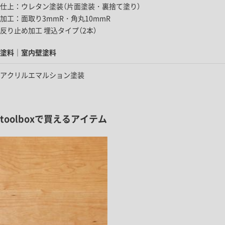
仕上：ウレタン塗装​（片面塗装・裏捨て​塗り）​
加工：面取り3mmR・角丸10mmR
反り​止め加工 埋込タイプ​（2本）​
塗料｜室内壁塗料
アクリルエマルション塗装
toolboxで買えるアイテム