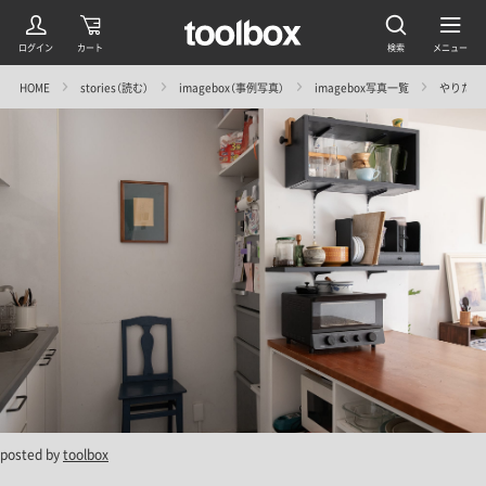
HOME
stories（読む）
imagebox（事例写真）
imagebox写真一覧
やりたか
posted by
toolbox