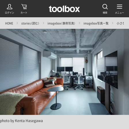
HOME
stories（読む）
imagebox（事例写真）
imagebox写真一覧
小さな家だ
photo by Kenta Hasegawa