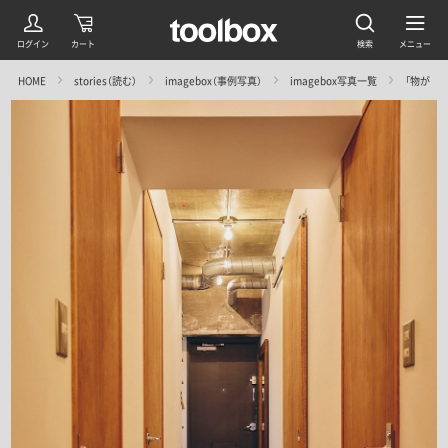
HOME
stories（読む）
imagebox（事例写真）
imagebox写真一覧
「物が多い