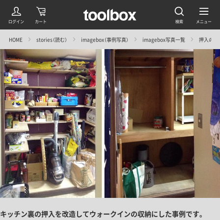
HOME
stories（読む）
imagebox（事例写真）
imagebox写真一覧
押入の使
キッチン裏の押入を改造してウォークインの収納にした事例です。