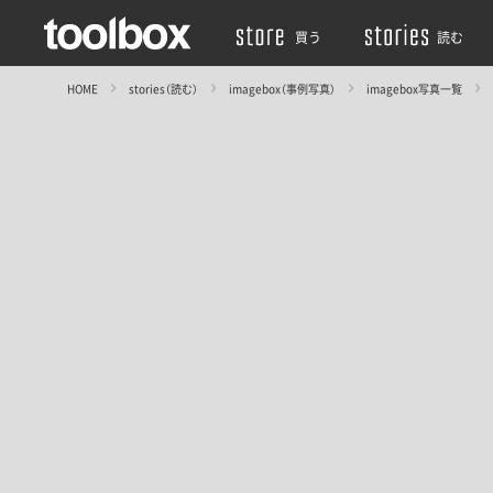
買う
読む
HOME
stories（読む）
imagebox（事例写真）
imagebox写真一覧