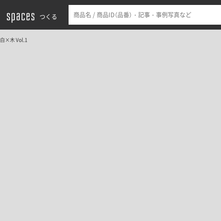
つくる
白×木 Vol.1