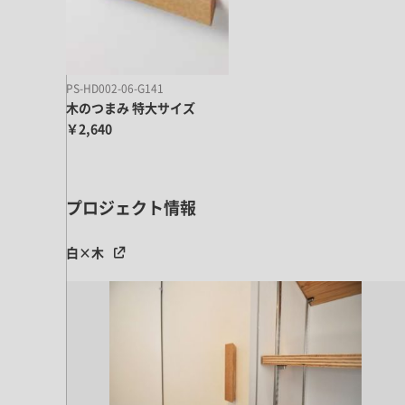
キッチン すべて
壁紙・クロス
ブリック・レンガ
足場板
キッチン本体
化粧板・シート
床タイル
カーペット・床タイル・畳
洗面 すべて
キッチン天板・シンク
洗面ボウル・洗面台
PS-HD002-06-G141
レンジフード
木のつまみ 特大サイズ
バス・トイレ すべて
洗面水栓
キッチン水栓
￥2,640
浴槽・浴室・シャワー水栓
ミラー
コンロ・食洗機・設備機器
パーツ・ハードウェア すべて
手洗い器
カウンター天板
キッチンパネル
タオル掛け・バー
トイレアクセサリー
プロジェクト情報
洗面アクセサリー
キッチン収納
棚パーツ・ラック すべて
ペーパーホルダー
ランドリーパーツ
キッチンアクセサリー
棚受け
白×木
ハンガーパイプ
洗面セットアップ
テーブル・デスク すべて
キッチンセットアップ
棚板
フック
テーブル脚
棚・ラック
ドアノブ・ハンドル
家具・収納 すべて
テーブル天板
取っ手・つまみ
収納・キャビネット
テーブル・デスク本体
手摺
建具 すべて
椅子・スツール