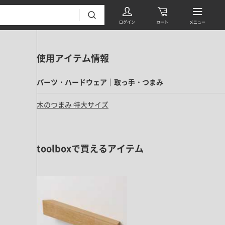
使用アイテム情報
パーツ・ハードウェア｜取っ手・つまみ
木のつまみ 特大サイズ
フローリング・床材 すべて
toolboxで買えるアイテム
無垢フローリング
タイル すべて
挽板複合フローリング
モザイクタイル
パーケット・ヘリンボーン
内装壁材 すべて
四角形タイル
遮音・直貼りフローリング
ウッドパネル・板壁材
装飾タイル
DIYフローリング