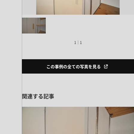
ドア・扉
テレビボード
カーテン・ブラインド すべて
引き戸
姿見・鏡
カーテン
室内窓
照明・スイッチ すべて
カーテンレール
建具金物
ペンダント・シーリング
ブラインド
1｜1
塗料 すべて
直付・ブラケット照明
室内壁塗料
コンセント照明
エクステリア すべて
木部用塗料
この事例の全ての写真を見る
レール・スポットライト
ポスト
その他塗料
照明パーツ
DIY すべて
表札・サイン
電球
DIYアイテム
関連する記事
スイッチ
その他いろいろ すべて
道具・工具
ハンモック・蚊帳
フレーム・額縁
本・雑貨