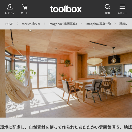
HOME
stories（読む）
imagebox（事例写真）
imagebox写真一覧
環境に配
環境に配慮し、自然素材を使って作られたあたたかい雰囲気漂う、地球