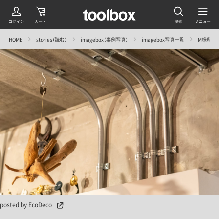
HOME
stories（読む）
imagebox（事例写真）
imagebox写真一覧
M様邸＠荻窪
posted by
EcoDeco