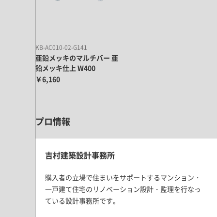
キッチン すべて
壁紙・クロス
ブリック・レンガ
足場板
キッチン本体
化粧板・シート
床タイル
カーペット・床タイル・畳
洗面 すべて
キッチン天板・シンク
洗面ボウル・洗面台
KB-AC010-02-G141
レンジフード
亜鉛メッキのマルチバー 亜
バス・トイレ すべて
洗面水栓
キッチン水栓
鉛メッキ仕上 W400
浴槽・浴室・シャワー水栓
ミラー
￥6,160
コンロ・食洗機・設備機器
パーツ・ハードウェア すべて
手洗い器
カウンター天板
キッチンパネル
タオル掛け・バー
トイレアクセサリー
洗面アクセサリー
キッチン収納
棚パーツ・ラック すべて
プロ情報
ペーパーホルダー
ランドリーパーツ
キッチンアクセサリー
棚受け
ハンガーパイプ
洗面セットアップ
テーブル・デスク すべて
キッチンセットアップ
棚板
フック
吉村建築設計事務所
テーブル脚
棚・ラック
ドアノブ・ハンドル
家具・収納 すべて
購入者の立場で住まいをサポートするマンション・
テーブル天板
取っ手・つまみ
一戸建て住宅のリノベーション設計・監理を行なっ
収納・キャビネット
テーブル・デスク本体
ている設計事務所です。
手摺
建具 すべて
椅子・スツール