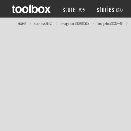
買う
読む
HOME
stories（読む）
imagebox（事例写真）
imagebox写真一覧