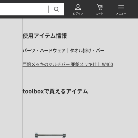
使用アイテム情報
パーツ・ハードウェア｜タオル掛け・バー
亜鉛メッキのマルチバー 亜鉛メッキ仕上 W400
フローリング・床材 すべて
toolboxで買えるアイテム
無垢フローリング
タイル すべて
挽板複合フローリング
モザイクタイル
パーケット・ヘリンボーン
内装壁材 すべて
四角形タイル
遮音・直貼りフローリング
ウッドパネル・板壁材
装飾タイル
DIYフローリング