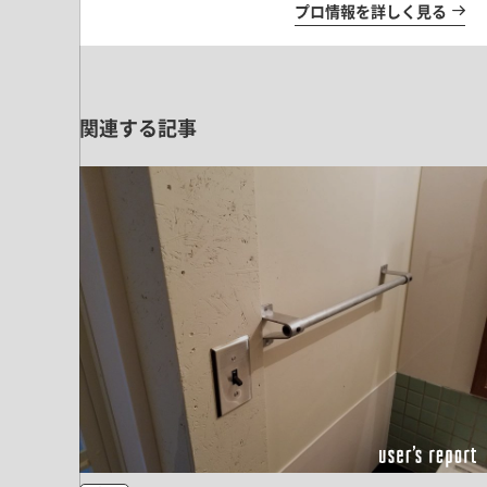
ドア・扉
プロ情報を詳しく見る
テレビボード
カーテン・ブラインド すべて
引き戸
姿見・鏡
カーテン
室内窓
照明・スイッチ すべて
カーテンレール
建具金物
関連する記事
ペンダント・シーリング
ブラインド
塗料 すべて
直付・ブラケット照明
室内壁塗料
コンセント照明
エクステリア すべて
木部用塗料
レール・スポットライト
ポスト
その他塗料
照明パーツ
DIY すべて
表札・サイン
電球
DIYアイテム
スイッチ
その他いろいろ すべて
道具・工具
ハンモック・蚊帳
フレーム・額縁
本・雑貨