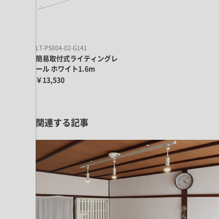
キッチン すべて
壁紙・クロス
ブリック・レンガ
足場板
キッチン本体
化粧板・シート
床タイル
カーペット・床タイル・畳
洗面 すべて
キッチン天板・シンク
洗面ボウル・洗面台
LT-PS004-02-G141
レンジフード
簡易取付式ライティングレ
バス・トイレ すべて
洗面水栓
キッチン水栓
ール ホワイト1.6m
浴槽・浴室・シャワー水栓
ミラー
￥13,530
コンロ・食洗機・設備機器
パーツ・ハードウェア すべて
手洗い器
カウンター天板
キッチンパネル
タオル掛け・バー
トイレアクセサリー
洗面アクセサリー
キッチン収納
棚パーツ・ラック すべて
関連する記事
ペーパーホルダー
ランドリーパーツ
キッチンアクセサリー
棚受け
ハンガーパイプ
洗面セットアップ
テーブル・デスク すべて
キッチンセットアップ
棚板
フック
テーブル脚
棚・ラック
ドアノブ・ハンドル
家具・収納 すべて
テーブル天板
取っ手・つまみ
収納・キャビネット
テーブル・デスク本体
手摺
建具 すべて
椅子・スツール