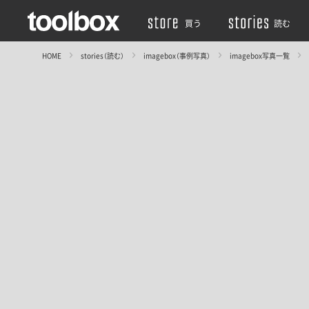
買う
読む
HOME
stories（読む）
imagebox（事例写真）
imagebox写真一覧