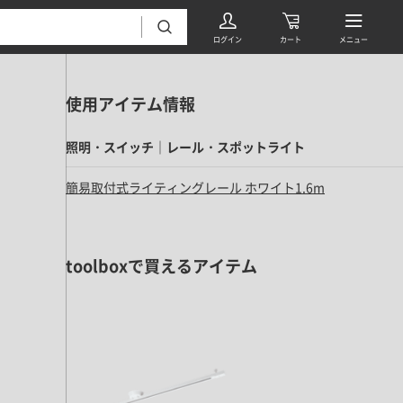
使用アイテム情報
照明・スイッチ｜レール・スポットライト
簡易取付式ライティングレール ホワイト1.6m
フローリング・床材 すべて
toolboxで買えるアイテム
無垢フローリング
タイル すべて
挽板複合フローリング
モザイクタイル
パーケット・ヘリンボーン
内装壁材 すべて
四角形タイル
遮音・直貼りフローリング
ウッドパネル・板壁材
装飾タイル
DIYフローリング