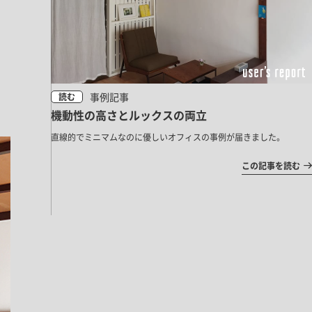
ドア・扉
テレビボード
カーテン・ブラインド すべて
引き戸
姿見・鏡
カーテン
室内窓
照明・スイッチ すべて
カーテンレール
建具金物
ペンダント・シーリング
ブラインド
事例記事
読む
塗料 すべて
直付・ブラケット照明
機動性の高さとルックスの両立
室内壁塗料
コンセント照明
直線的でミニマムなのに優しいオフィスの事例が届きました。
エクステリア すべて
木部用塗料
レール・スポットライト
この記事を読む
ポスト
その他塗料
照明パーツ
DIY すべて
表札・サイン
電球
DIYアイテム
スイッチ
その他いろいろ すべて
道具・工具
ハンモック・蚊帳
フレーム・額縁
本・雑貨