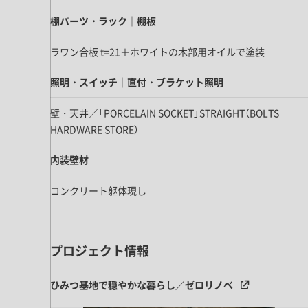
キッチン すべて
壁紙・クロス
ブリック・レンガ
足場板
棚パーツ・ラック｜棚板
キッチン本体
化粧板・シート
床タイル
カーペット・床タイル・畳
洗面 すべて
キッチン天板・シンク
ラワン合板 t=21＋ホワイトの木部用オイルで塗装
洗面ボウル・洗面台
レンジフード
照明・スイッチ｜直付・ブラケット照明
バス・トイレ すべて
洗面水栓
キッチン水栓
浴槽・浴室・シャワー水栓
ミラー
壁・天井／「PORCELAIN SOCKET」STRAIGHT（BOLTS
コンロ・食洗機・設備機器
パーツ・ハードウェア すべて
HARDWARE STORE）
手洗い器
カウンター天板
キッチンパネル
タオル掛け・バー
トイレアクセサリー
洗面アクセサリー
内装壁材
キッチン収納
棚パーツ・ラック すべて
ペーパーホルダー
ランドリーパーツ
キッチンアクセサリー
棚受け
コンクリート躯体現し
ハンガーパイプ
洗面セットアップ
テーブル・デスク すべて
キッチンセットアップ
棚板
フック
テーブル脚
棚・ラック
ドアノブ・ハンドル
プロジェクト情報
家具・収納 すべて
テーブル天板
取っ手・つまみ
収納・キャビネット
テーブル・デスク本体
ひみつ基地で穏やかな暮らし／ゼロリノベ
手摺
建具 すべて
椅子・スツール