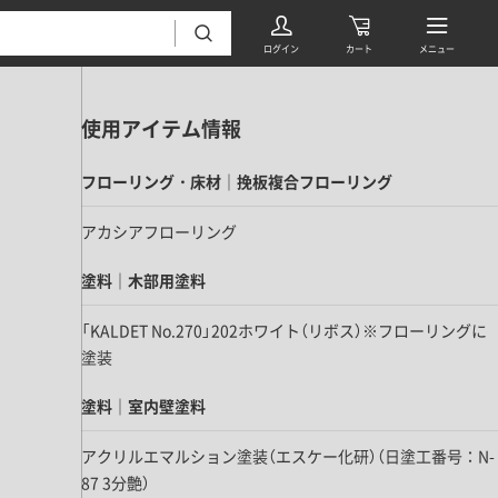
使用アイテム情報
フローリング・床材｜挽板複合フローリング
アカシアフローリング
塗料｜木部用塗料
フローリング・床材 すべて
「KALDET No.270」202ホワイト（リボス）※フローリングに
無垢フローリング
塗装
タイル すべて
挽板複合フローリング
モザイクタイル
塗料｜室内壁塗料
パーケット・ヘリンボーン
内装壁材 すべて
四角形タイル
遮音・直貼りフローリング
アクリルエマルション塗装（エスケー化研）（日塗工番号：N-
ウッドパネル・板壁材
装飾タイル
87 3分艶）
DIYフローリング