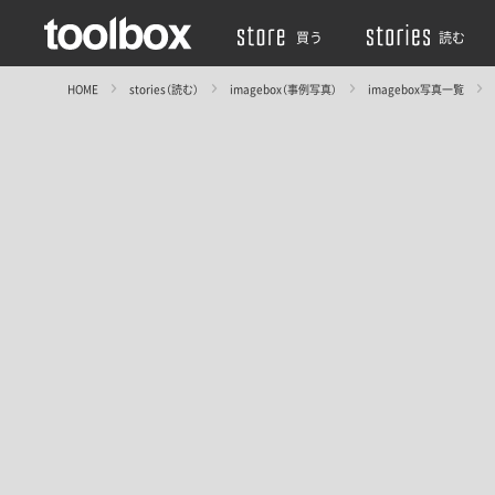
買う
読む
HOME
stories（読む）
imagebox（事例写真）
imagebox写真一覧