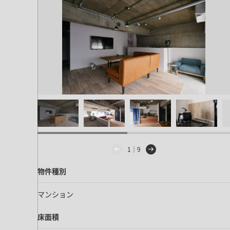
ドア・扉
テレビボード
カーテン・ブラインド すべて
引き戸
姿見・鏡
カーテン
室内窓
照明・スイッチ すべて
カーテンレール
建具金物
ペンダント・シーリング
ブラインド
塗料 すべて
直付・ブラケット照明
室内壁塗料
コンセント照明
エクステリア すべて
木部用塗料
レール・スポットライト
ポスト
その他塗料
照明パーツ
DIY すべて
表札・サイン
1｜9
電球
DIYアイテム
スイッチ
その他いろいろ すべて
物件種別
道具・工具
ハンモック・蚊帳
マンション
フレーム・額縁
床面積
本・雑貨