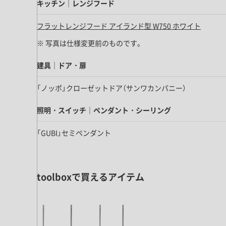
キッチン すべて
キッチン｜レンジフード
壁紙・クロス
ブリック・レンガ
足場板
キッチン本体
化粧板・シート
フラットレンジフード アイランド型 W750 ホワイト
床タイル
カーペット・床タイル・畳
洗面 すべて
キッチン天板・シンク
※ 写真は仕様変更前のものです。
洗面ボウル・洗面台
レンジフード
バス・トイレ すべて
建具｜ドア・扉
洗面水栓
キッチン水栓
浴槽・浴室・シャワー水栓
ミラー
コンロ・食洗機・設備機器
「ノッポ」クローゼットドア（サンワカンパニー）
パーツ・ハードウェア すべて
手洗い器
カウンター天板
キッチンパネル
タオル掛け・バー
照明・スイッチ｜ペンダント・シーリング
トイレアクセサリー
洗面アクセサリー
キッチン収納
棚パーツ・ラック すべて
ペーパーホルダー
「GUBI」セミペンダント
ランドリーパーツ
キッチンアクセサリー
棚受け
ハンガーパイプ
洗面セットアップ
テーブル・デスク すべて
キッチンセットアップ
棚板
フック
テーブル脚
棚・ラック
toolboxで買えるアイテム
ドアノブ・ハンドル
家具・収納 すべて
テーブル天板
取っ手・つまみ
収納・キャビネット
テーブル・デスク本体
手摺
建具 すべて
椅子・スツール