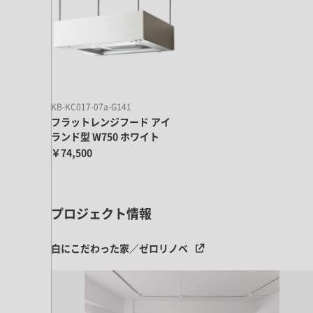
ドア・扉
テレビボード
カーテン・ブラインド すべて
引き戸
姿見・鏡
カーテン
室内窓
照明・スイッチ すべて
カーテンレール
建具金物
ペンダント・シーリング
ブラインド
塗料 すべて
KB-KC017-07a-G141
直付・ブラケット照明
フラットレンジフード アイ
室内壁塗料
コンセント照明
ランド型 W750 ホワイト
エクステリア すべて
￥74,500
木部用塗料
レール・スポットライト
ポスト
その他塗料
照明パーツ
DIY すべて
表札・サイン
電球
プロジェクト情報
DIYアイテム
スイッチ
その他いろいろ すべて
道具・工具
白にこだわった家／ゼロリノベ
ハンモック・蚊帳
フレーム・額縁
本・雑貨