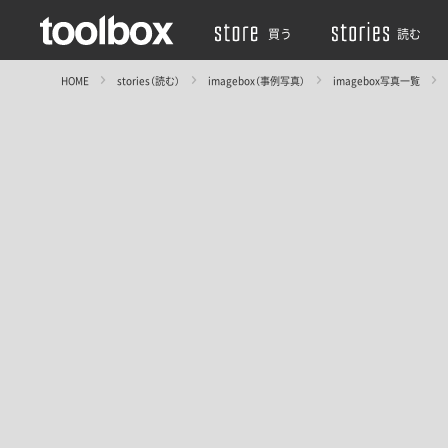
買う
読む
HOME
stories（読む）
imagebox（事例写真）
imagebox写真一覧