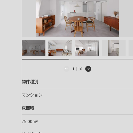
1｜10
物件種別
マンション
床面積
75.00m²