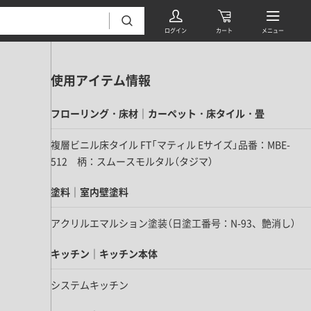
使用アイテム情報
フローリング・床材｜カーペット・床タイル・畳
複層ビニル床タイル FT「マティル Eサイズ」品番：MBE-
512 柄：スムースモルタル（タジマ）
フローリング・床材 すべて
塗料｜室内壁塗料
無垢フローリング
アクリルエマルション塗装（日塗工番号：N-93、艶消し）
タイル すべて
挽板複合フローリング
モザイクタイル
キッチン｜キッチン本体
パーケット・ヘリンボーン
内装壁材 すべて
四角形タイル
遮音・直貼りフローリング
システムキッチン
ウッドパネル・板壁材
装飾タイル
DIYフローリング