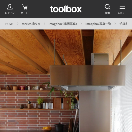
HOME
stories（読む）
imagebox（事例写真）
imagebox写真一覧
千歳烏山