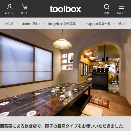
HOME
stories（読む）
imagebox（事例写真）
imagebox写真一覧
通いたく
西荻窪にある飲食店で、障子の腰窓タイプをお使いいただきました。