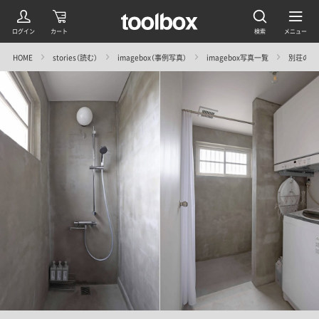
HOME
stories（読む）
imagebox（事例写真）
imagebox写真一覧
別荘の持ち