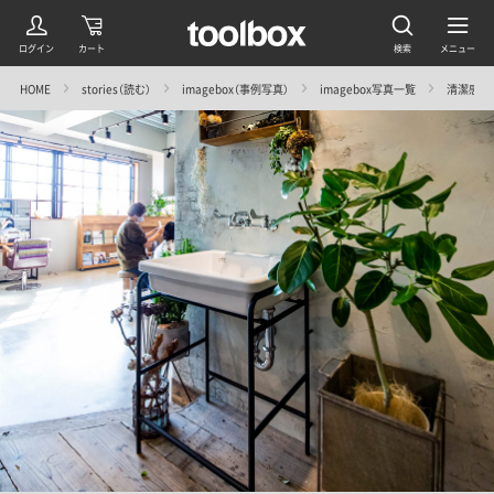
HOME
stories（読む）
imagebox（事例写真）
imagebox写真一覧
清潔感と