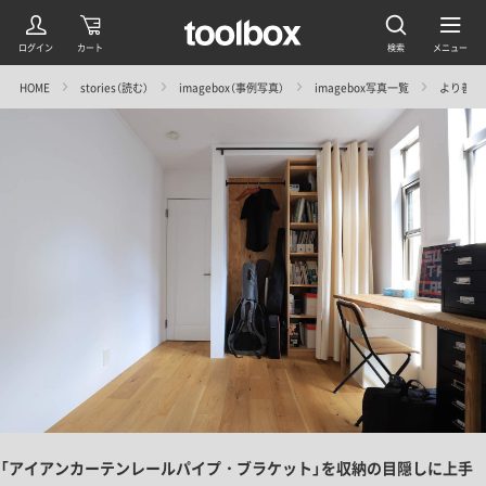
HOME
stories（読む）
imagebox（事例写真）
imagebox写真一覧
より善く直す
「アイアンカーテンレールパイプ・ブラケット」を収納の目隠しに上手