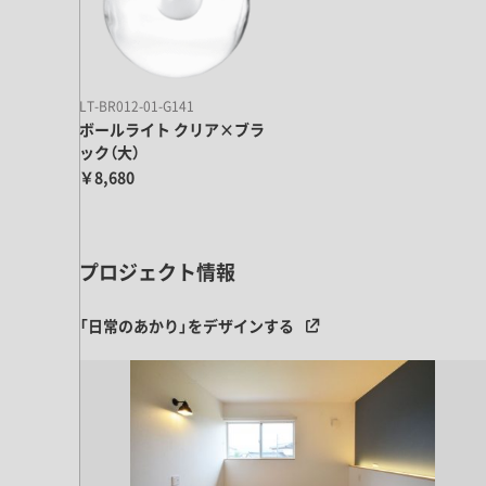
キッチン すべて
壁紙・クロス
ブリック・レンガ
足場板
キッチン本体
化粧板・シート
床タイル
カーペット・床タイル・畳
洗面 すべて
キッチン天板・シンク
洗面ボウル・洗面台
LT-BR012-01-G141
レンジフード
ボールライト クリア×ブラ
バス・トイレ すべて
洗面水栓
キッチン水栓
ック（大）
浴槽・浴室・シャワー水栓
ミラー
￥8,680
コンロ・食洗機・設備機器
パーツ・ハードウェア すべて
手洗い器
カウンター天板
キッチンパネル
タオル掛け・バー
トイレアクセサリー
洗面アクセサリー
キッチン収納
棚パーツ・ラック すべて
プロジェクト情報
ペーパーホルダー
ランドリーパーツ
キッチンアクセサリー
棚受け
ハンガーパイプ
洗面セットアップ
「日常のあかり」をデザインする
テーブル・デスク すべて
キッチンセットアップ
棚板
フック
テーブル脚
棚・ラック
ドアノブ・ハンドル
家具・収納 すべて
テーブル天板
取っ手・つまみ
収納・キャビネット
テーブル・デスク本体
手摺
建具 すべて
椅子・スツール