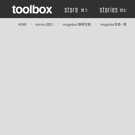
買う
読む
HOME
stories（読む）
imagebox（事例写真）
imagebox写真一覧