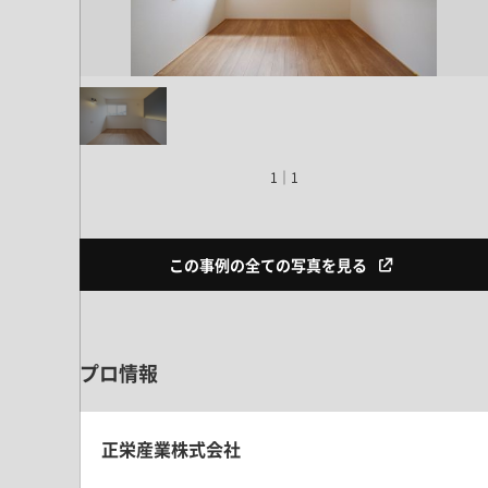
ドア・扉
テレビボード
カーテン・ブラインド すべて
引き戸
姿見・鏡
カーテン
室内窓
照明・スイッチ すべて
カーテンレール
建具金物
ペンダント・シーリング
ブラインド
塗料 すべて
直付・ブラケット照明
1｜1
室内壁塗料
コンセント照明
エクステリア すべて
木部用塗料
レール・スポットライト
この事例の全ての写真を見る
ポスト
その他塗料
照明パーツ
DIY すべて
表札・サイン
電球
DIYアイテム
スイッチ
その他いろいろ すべて
プロ情報
道具・工具
ハンモック・蚊帳
フレーム・額縁
正栄産業株式会社
本・雑貨