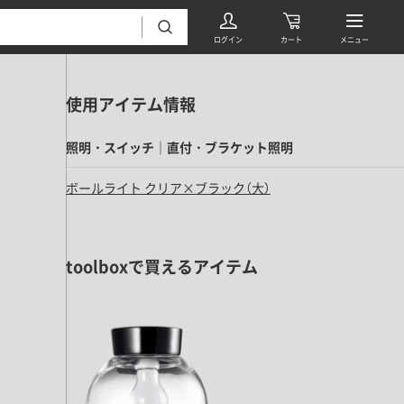
使用アイテム情報
照明・スイッチ｜直付・ブラケット照明
ボールライト クリア×ブラック（大）
フローリング・床材 すべて
toolboxで買えるアイテム
無垢フローリング
タイル すべて
挽板複合フローリング
モザイクタイル
パーケット・ヘリンボーン
内装壁材 すべて
四角形タイル
遮音・直貼りフローリング
ウッドパネル・板壁材
装飾タイル
DIYフローリング