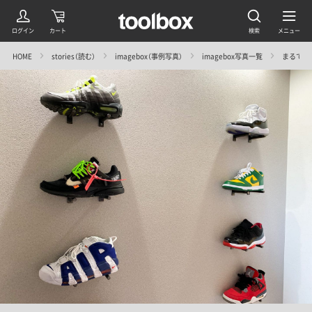
HOME
stories（読む）
imagebox（事例写真）
imagebox写真一覧
まるで浮い