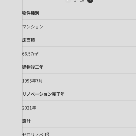
1｜10
ドア・扉
テレビボード
カーテン・ブラインド すべて
引き戸
物件種別
姿見・鏡
カーテン
室内窓
マンション
照明・スイッチ すべて
カーテンレール
建具金物
ペンダント・シーリング
床面積
ブラインド
塗料 すべて
直付・ブラケット照明
66.57m²
室内壁塗料
コンセント照明
エクステリア すべて
建物竣工年
木部用塗料
レール・スポットライト
ポスト
その他塗料
照明パーツ
1995年7月
DIY すべて
表札・サイン
電球
DIYアイテム
リノベーション完了年
スイッチ
その他いろいろ すべて
道具・工具
2021年
ハンモック・蚊帳
設計
フレーム・額縁
本・雑貨
ゼロリノベ