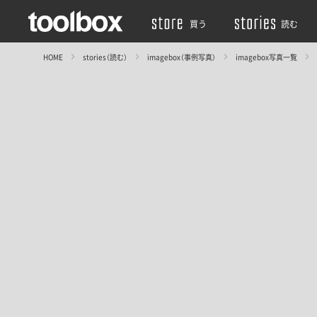
買う
読む
HOME
stories（読む）
imagebox（事例写真）
imagebox写真一覧