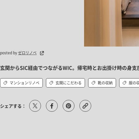
posted by
ゼロリノベ
玄関からSIC経由でつながるWIC。帰宅時とお出掛け時の身
マンションリノベ
玄関にこだわる
靴の収納
服の
シェアする：