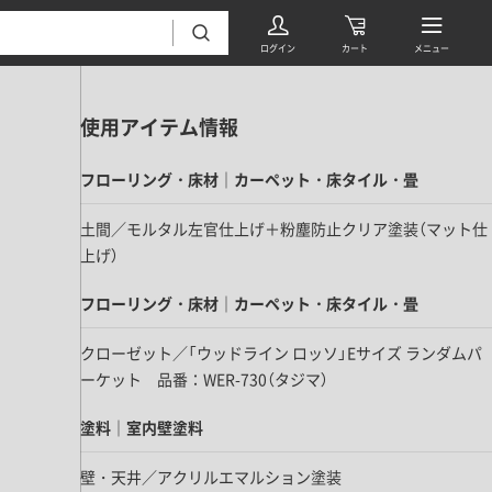
使用アイテム情報
フローリング・床材｜カーペット・床タイル・畳
土間／モルタル左官仕上げ＋粉塵防止クリア塗装（マット仕
上げ）
フローリング・床材 すべて
フローリング・床材｜カーペット・床タイル・畳
無垢フローリング
クローゼット／「ウッドライン ロッソ」Eサイズ ランダムパ
タイル すべて
挽板複合フローリング
ーケット 品番：WER-730（タジマ）
モザイクタイル
パーケット・ヘリンボーン
塗料｜室内壁塗料
内装壁材 すべて
四角形タイル
遮音・直貼りフローリング
ウッドパネル・板壁材
装飾タイル
壁・天井／アクリルエマルション塗装
DIYフローリング