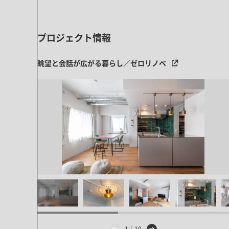
キッチン すべて
壁紙・クロス
ブリック・レンガ
足場板
キッチン本体
化粧板・シート
床タイル
カーペット・床タイル・畳
洗面 すべて
キッチン天板・シンク
プロジェクト情報
洗面ボウル・洗面台
レンジフード
バス・トイレ すべて
眺望と会話が広がる暮らし／ゼロリノベ
洗面水栓
キッチン水栓
浴槽・浴室・シャワー水栓
ミラー
コンロ・食洗機・設備機器
パーツ・ハードウェア すべて
手洗い器
カウンター天板
キッチンパネル
タオル掛け・バー
トイレアクセサリー
洗面アクセサリー
キッチン収納
棚パーツ・ラック すべて
ペーパーホルダー
ランドリーパーツ
キッチンアクセサリー
棚受け
ハンガーパイプ
洗面セットアップ
テーブル・デスク すべて
キッチンセットアップ
棚板
フック
テーブル脚
棚・ラック
ドアノブ・ハンドル
家具・収納 すべて
テーブル天板
取っ手・つまみ
収納・キャビネット
テーブル・デスク本体
手摺
建具 すべて
椅子・スツール