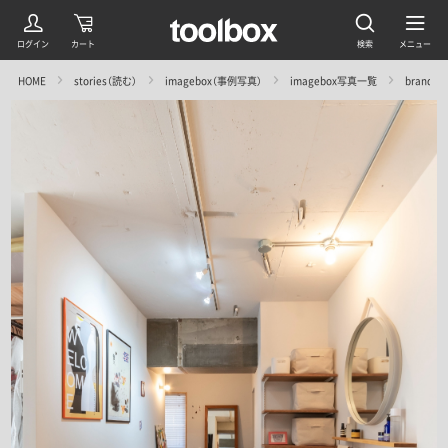
HOME
stories（読む）
imagebox（事例写真）
imagebox写真一覧
brandn