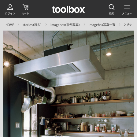
HOME
stories（読む）
imagebox（事例写真）
imagebox写真一覧
ときわ台の