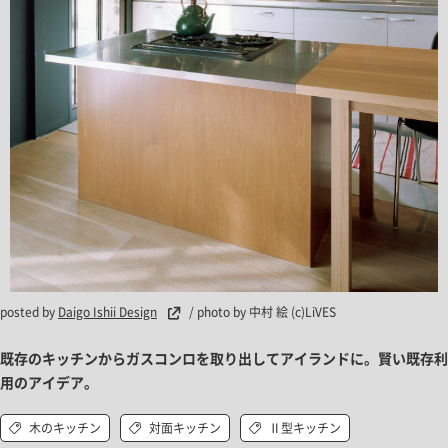
posted by
Daigo Ishii Design
/ photo by 中村 絵 (c)LiVES
既存のキッチンからガスコンロを取り出してアイランドに。賢い既存利
用のアイデア。
木のキッチン
対面キッチン
Ⅱ型キッチン