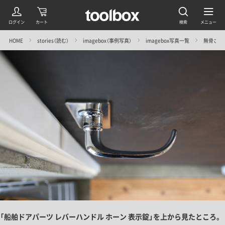
HOME
stories（読む）
imagebox（事例写真）
imagebox写真一覧
無骨さが心
「船舶ドアパーツ レバーハンドル ホーン 表示錠」を上から見たところ。