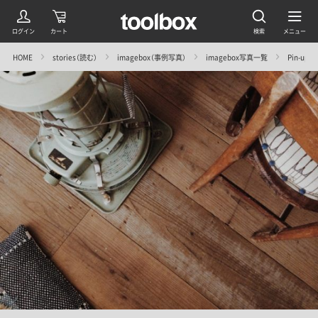
HOME
stories（読む）
imagebox（事例写真）
imagebox写真一覧
Pin-u