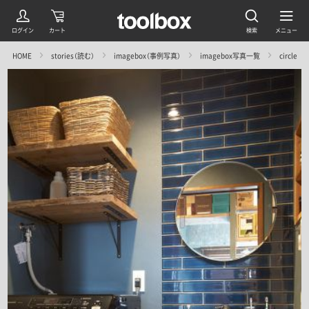
HOME
stories（読む）
imagebox（事例写真）
imagebox写真一覧
circle／