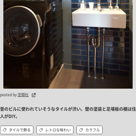
posted by
空間社
昔のビルに使われていそうなタイルが渋い。壁の塗装と足場板の棚は住
人がDIY。
タイルで飾る
レトロな味わい
カラフル