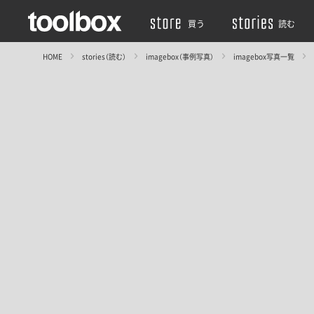
買う
読む
HOME
stories（読む）
imagebox（事例写真）
imagebox写真一覧