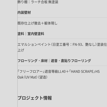
飾り棚：ラーチ合板 無塗装
ドア・扉
テレビボード
カーテン・ブラインド すべて
引き戸
姿見・鏡
内装壁材
カーテン
室内窓
照明・スイッチ すべて
既存仕上げ撤去＋躯体現し
カーテンレール
建具金物
ペンダント・シーリング
ブラインド
塗料｜室内壁塗料
塗料 すべて
直付・ブラケット照明
エマルションペイント（日塗工番号：FN-93、艶なし）塗装仕
室内壁塗料
コンセント照明
上げ
エクステリア すべて
木部用塗料
レール・スポットライト
ポスト
フローリング・床材｜遮音・直貼りフローリング
その他塗料
照明パーツ
DIY すべて
表札・サイン
電球
「フリーフロアー」遮音等級LL40＋「HAND SCRAPE」HS
DIYアイテム
Oak（UV Mat）（望造）
スイッチ
その他いろいろ すべて
道具・工具
ハンモック・蚊帳
フレーム・額縁
プロジェクト情報
本・雑貨