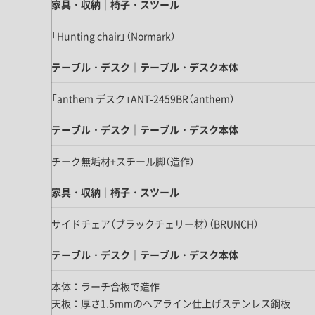
キッチン すべて
家具・収納｜椅子・スツール
壁紙・クロス
ブリック・レンガ
足場板
キッチン本体
化粧板・シート
「Hunting chair」（Normark）
床タイル
カーペット・床タイル・畳
洗面 すべて
キッチン天板・シンク
テーブル・デスク｜テーブル・デスク本体
洗面ボウル・洗面台
レンジフード
バス・トイレ すべて
洗面水栓
キッチン水栓
「anthem デスク」ANT-2459BR（anthem）
浴槽・浴室・シャワー水栓
ミラー
コンロ・食洗機・設備機器
パーツ・ハードウェア すべて
テーブル・デスク｜テーブル・デスク本体
手洗い器
カウンター天板
キッチンパネル
タオル掛け・バー
トイレアクセサリー
チーク無垢材+スチール脚（造作）
洗面アクセサリー
キッチン収納
棚パーツ・ラック すべて
ペーパーホルダー
ランドリーパーツ
家具・収納｜椅子・スツール
キッチンアクセサリー
棚受け
ハンガーパイプ
洗面セットアップ
テーブル・デスク すべて
キッチンセットアップ
棚板
フック
サイドチェア（ブラックチェリー材）（BRUNCH）
テーブル脚
棚・ラック
ドアノブ・ハンドル
家具・収納 すべて
テーブル・デスク｜テーブル・デスク本体
テーブル天板
取っ手・つまみ
収納・キャビネット
テーブル・デスク本体
本体：ラーチ合板で造作
手摺
建具 すべて
椅子・スツール
天板：厚さ1.5mmのヘアライン仕上げステンレス鋼板