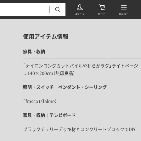
使用アイテム情報
家具・収納
「ナイロンロングカットパイルやわらかラグ」ライトベージ
ュ140×200cm（無印良品）
フローリング・床材 すべて
照明・スイッチ｜ペンダント・シーリング
無垢フローリング
「frasco」（falme）
タイル すべて
挽板複合フローリング
モザイクタイル
家具・収納｜テレビボード
パーケット・ヘリンボーン
内装壁材 すべて
四角形タイル
遮音・直貼りフローリング
ブラックチェリーデッキ材とコンクリートブロックでDIY
ウッドパネル・板壁材
装飾タイル
DIYフローリング