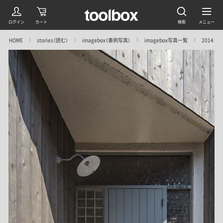
HOME
stories（読む）
imagebox（事例写真）
imagebox写真一覧
2014年 