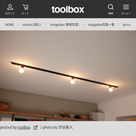
HOME
stories（読む）
imagebox（事例写真）
imagebox写真一覧
pin-up
posted by
toolbox
/ photo by 渋谷南人