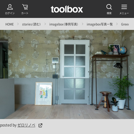
HOME
stories（読む）
imagebox（事例写真）
imagebox写真一覧
Green 
posted by
ゼロリノベ