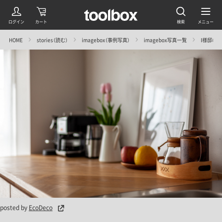
HOME
stories（読む）
imagebox（事例写真）
imagebox写真一覧
I様邸＠検見
posted by
EcoDeco