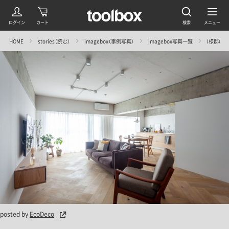
HOME
stories（読む）
imagebox（事例写真）
imagebox写真一覧
I様邸＠検見
posted by
EcoDeco