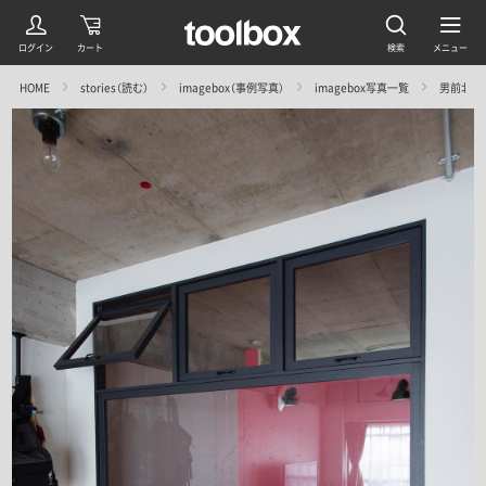
HOME
stories（読む）
imagebox（事例写真）
imagebox写真一覧
男前北欧ス