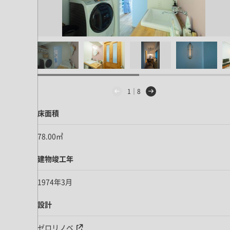
ドア・扉
テレビボード
カーテン・ブラインド すべて
引き戸
姿見・鏡
カーテン
室内窓
照明・スイッチ すべて
カーテンレール
建具金物
ペンダント・シーリング
ブラインド
塗料 すべて
直付・ブラケット照明
1｜8
室内壁塗料
コンセント照明
エクステリア すべて
床面積
木部用塗料
レール・スポットライト
ポスト
その他塗料
照明パーツ
78.00㎡
DIY すべて
表札・サイン
電球
DIYアイテム
建物竣工年
スイッチ
その他いろいろ すべて
道具・工具
1974年3月
ハンモック・蚊帳
設計
フレーム・額縁
本・雑貨
ゼロリノベ