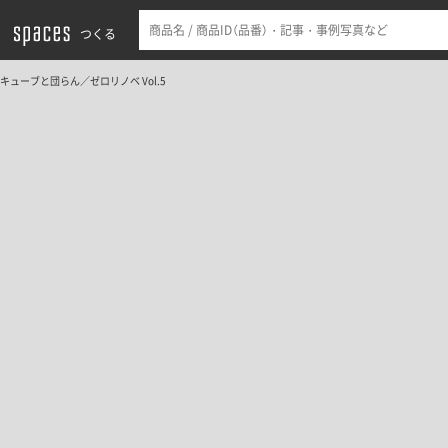
つくる
キューブと団らん／ゼロリノベ Vol.5