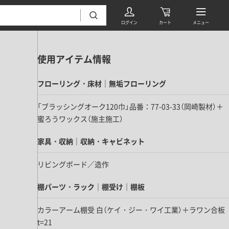
使用アイテム情報
フローリング・床材｜無垢フローリング
「ブラッシングオーク120巾」品番：77-03-33（岡崎製材）＋
蜜ろうワックス（施主施工）
フローリング・床材 すべて
家具・収納｜収納・キャビネット
無垢フローリング
リビングボード／造作
タイル すべて
挽板複合フローリング
モザイクタイル
棚パーツ・ラック｜棚受け｜棚板
パーケット・ヘリンボーン
内装壁材 すべて
四角形タイル
遮音・直貼りフローリング
カラーアーム棚受 白（ケイ・ジー・ワイ工業）＋ラワン合板
ウッドパネル・板壁材
装飾タイル
t=21
DIYフローリング