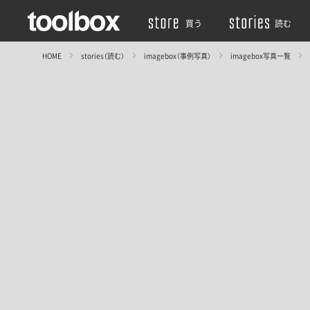
買う
読む
HOME
stories（読む）
imagebox（事例写真）
imagebox写真一覧