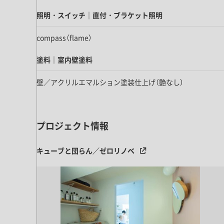
キッチン すべて
壁紙・クロス
ブリック・レンガ
足場板
照明・スイッチ｜直付・ブラケット照明
キッチン本体
化粧板・シート
床タイル
カーペット・床タイル・畳
洗面 すべて
キッチン天板・シンク
compass（flame）
洗面ボウル・洗面台
レンジフード
塗料｜室内壁塗料
バス・トイレ すべて
洗面水栓
キッチン水栓
浴槽・浴室・シャワー水栓
ミラー
壁／アクリルエマルション塗装仕上げ（艶なし）
コンロ・食洗機・設備機器
パーツ・ハードウェア すべて
手洗い器
カウンター天板
キッチンパネル
タオル掛け・バー
トイレアクセサリー
洗面アクセサリー
キッチン収納
棚パーツ・ラック すべて
プロジェクト情報
ペーパーホルダー
ランドリーパーツ
キッチンアクセサリー
棚受け
ハンガーパイプ
洗面セットアップ
テーブル・デスク すべて
キューブと団らん／ゼロリノベ
キッチンセットアップ
棚板
フック
テーブル脚
棚・ラック
ドアノブ・ハンドル
家具・収納 すべて
テーブル天板
取っ手・つまみ
収納・キャビネット
テーブル・デスク本体
手摺
建具 すべて
椅子・スツール