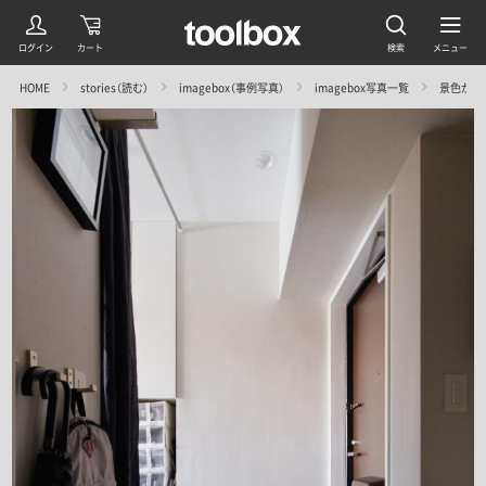
HOME
stories（読む）
imagebox（事例写真）
imagebox写真一覧
景色が変