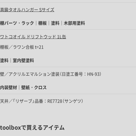
真鍮タオルハンガー Sサイズ
棚パーツ・ラック｜棚板｜塗料｜木部用塗料
ワトコオイル ドリフトウッド 1L缶
棚板／ラワン合板 t=21
塗料｜室内壁塗料
壁／アクリルエマルション塗装（日塗工番号：HN-93）
内装壁材｜壁紙・クロス
天井／「リザーブ」品番：RE7728（サンゲツ）
toolboxで買えるアイテム