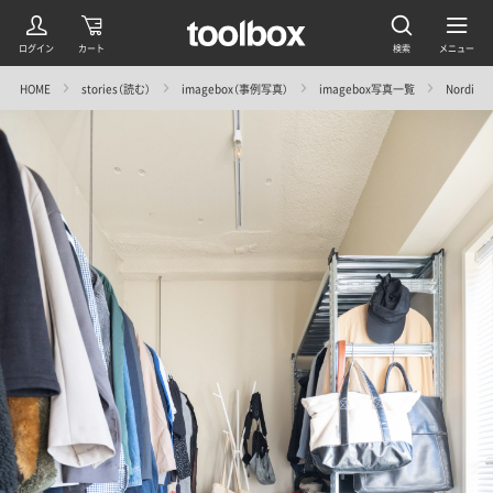
HOME
stories（読む）
imagebox（事例写真）
imagebox写真一覧
Nordic 